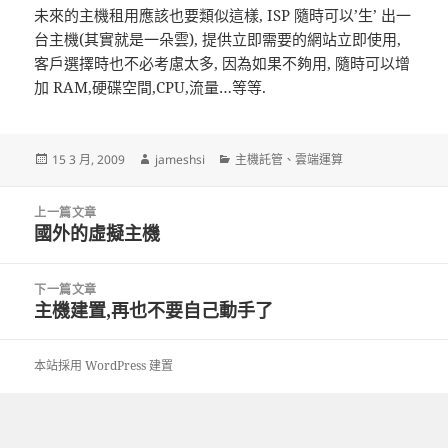
未來的主機租用應該也要類似這樣, ISP 隨時可以’生’ 出一
台主機(其實就是一朵雲), 提供立即需要的網站立即使用,
客戶選擇時也不必考慮太多, 因為如果不夠用, 隨時可以增
加 RAM,硬碟空間,CPU,流量…等等.
發
作
分
15 3 月, 2009
jameshsi
主機託管
、
雲端運算
佈
者
類
日
文
期:
上一篇文章
章
國外的虛擬主機
上
導
一
覽
篇
下一篇文章
文
主機建置,再也不要自己動手了
下
章:
一
篇
本站採用 WordPress 建置
文
章: