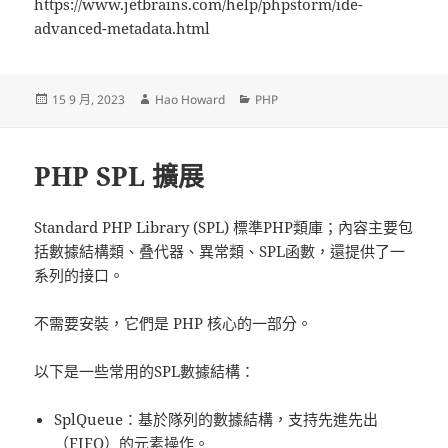
https://www.jetbrains.com/help/phpstorm/ide-
advanced-metadata.html
發
作
分
15 9 月, 2023
Hao Howard
PHP
佈
者
類
日
期:
PHP SPL 擴展
Standard PHP Library (SPL) 標準PHP類庫；內容主要包
括數據結構類、叠代器、異常類、SPL函數，還提供了一
系列的接口。
不需要安裝，它們是 PHP 核心的一部分。
以下是一些常用的SPL數據結構：
SplQueue：基於隊列的數據結構，支持先進先出
（FIFO）的元素操作。