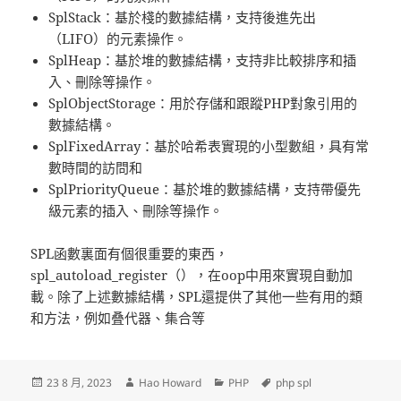
SplStack：基於棧的數據結構，支持後進先出
（LIFO）的元素操作。
SplHeap：基於堆的數據結構，支持非比較排序和插
入、刪除等操作。
SplObjectStorage：用於存儲和跟蹤PHP對象引用的
數據結構。
SplFixedArray：基於哈希表實現的小型數組，具有常
數時間的訪問和
SplPriorityQueue：基於堆的數據結構，支持帶優先
級元素的插入、刪除等操作。
SPL函數裏面有個很重要的東西，
spl_autoload_register（），在oop中用來實現自動加
載。除了上述數據結構，SPL還提供了其他一些有用的類
和方法，例如叠代器、集合等
發
作
分
標
23 8 月, 2023
Hao Howard
PHP
php spl
佈
者
類
籤