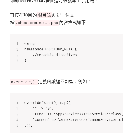
這時候就派上了用場。
.phpstorm.meta.php
直接在項目的
創建一個文
根目錄
檔
內容格式如下：
.phpstorm.meta.php
<?php

namespace PHPSTORM_META {

    //metadata directives

}
定義函數返回類型，例如：
override()
override(\app(), map([

    "" => "@",

    "tree" => \App\Services\TreeService::class,

    "common" => \App\Services\CommonService::class,

]));