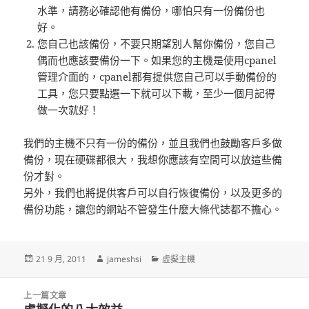
水準，請務必確認他有備份，哪怕只有一份備份也
好。
您自己也該備份，不要只期望別人幫你備份，您自己
偶而也應該要備份一下。如果您的主機是使用cpanel
管理介面的，cpanel都有提供您自己可以手動備份的
工具，您只要點選一下就可以下載，至少一個月記得
做一次就好！
我們的主機不只有一份的備份，並且我們也鼓勵客戶多做
備份，現在硬碟都很大，我想你應該有空間可以放這些備
份才對。
另外，我們也將提供客戶可以自行恢復備份，以及更多的
備份功能，讓您的網站不管發生什麼大條代誌都不擔心。
發
作
分
21 9 月, 2011
jameshsi
虛擬主機
佈
者
類
日
文
期:
上一篇文章
章